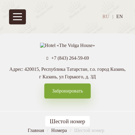
Перейти
к
Основная
основному
RU
EN
содержанию
навигация
+7 (843) 264-59-69

Адрес:
420015, Республика Татарстан, г.о. город Казань,
г Казань, ул Горького, д. ЗД
Забронировать
Шестой номер
Строка
Главная
Номера
Шестой номер