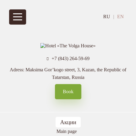
Skip
to
Основная
main
RU
EN
content
навигация
+7 (843) 264-59-69

Adress:
Maksima Gor’kogo street, 3, Kazan, the Republic of
Tatarstan, Russia
Book
Акции
Breadcrumb
Main page